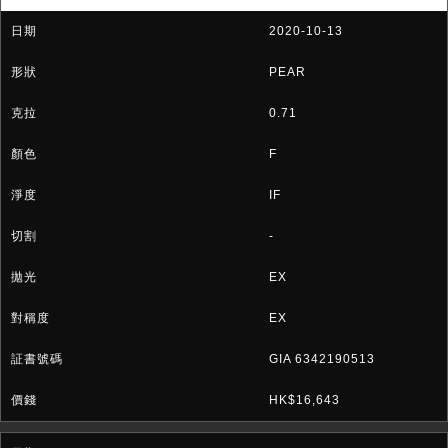
2020-10-13
PEAR
0.71
F
IF
-
EX
EX
GIA 6342190513
HK$16,643