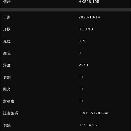
HK$28,105
2020-10-14
ROUND
0.70
D
VVS1
EX
EX
EX
GIA 6351782948
HK$34,961