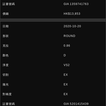
GIA 1359741763
HK$13,853
2020-10-20
ROUND
0.86
D
VS2
EX
EX
EX
GIA 5201415439