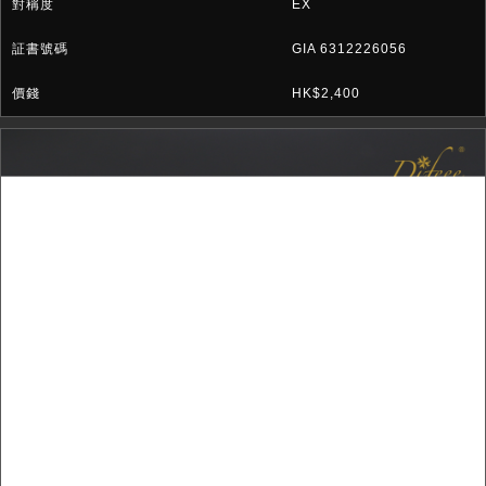
EX
GIA 6312226056
HK$2,400