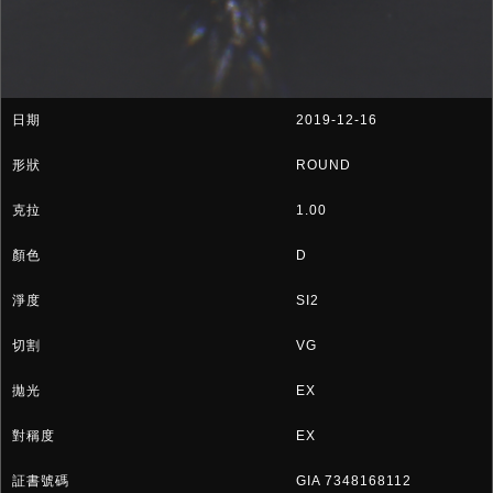
2019-12-16
ROUND
1.00
D
SI2
VG
EX
EX
GIA 7348168112