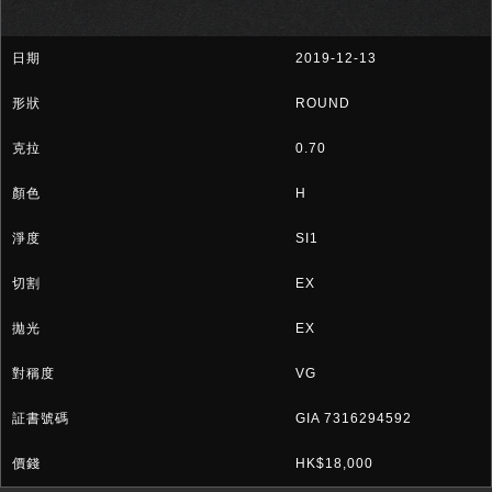
2019-12-13
ROUND
0.70
H
SI1
EX
EX
VG
GIA 7316294592
HK$18,000