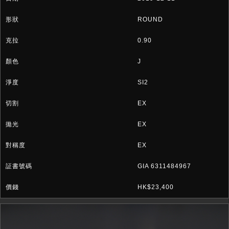
ROUND
0.90
J
SI2
EX
EX
EX
GIA 6311484967
HK$23,400