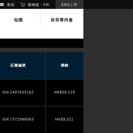
查詢
購物籃 -
0
件
ENG
|
中
知識
狄菲尊尚會
証書編號
價錢
GIA 2497635182
HK$59,129
GIA 7372986083
HK$9,511