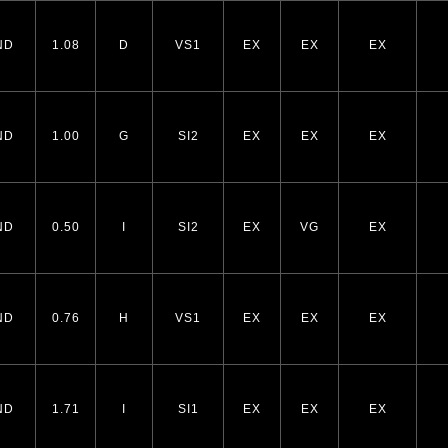
ND
1.08
D
VS1
EX
EX
EX
ND
1.00
G
SI2
EX
EX
EX
ND
0.50
I
SI2
EX
VG
EX
ND
0.76
H
VS1
EX
EX
EX
ND
1.71
I
SI1
EX
EX
EX