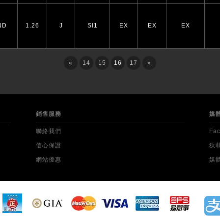
ND
1.26
J
SI1
EX
EX
EX
«
14
15
16
17
»
銷售服務
媒
聯絡我們
Fa
信心保證
狄
網站優惠
媒