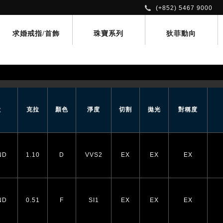
(+852) 5467 9000
求婚戒指/首飾
珠寶系列
狄菲動向
狀
克拉
顏色
淨度
切割
拋光
對稱度
ND
1.10
D
VVS2
EX
EX
EX
ND
0.51
F
SI1
EX
EX
EX