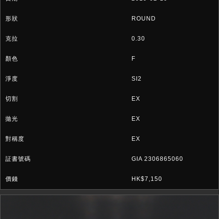
ROUND
0.30
F
SI2
EX
EX
EX
GIA 2306865060
HK$7,150