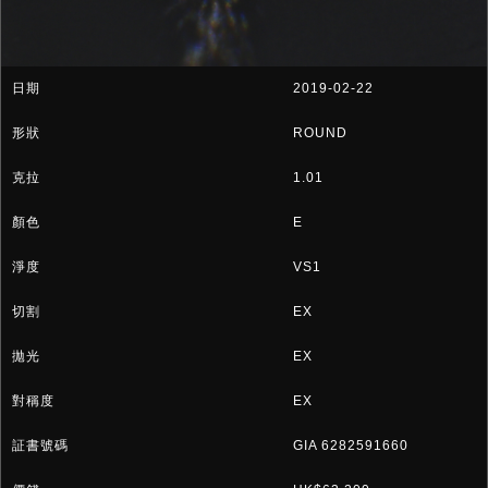
2019-02-22
ROUND
1.01
E
VS1
EX
EX
EX
GIA 6282591660