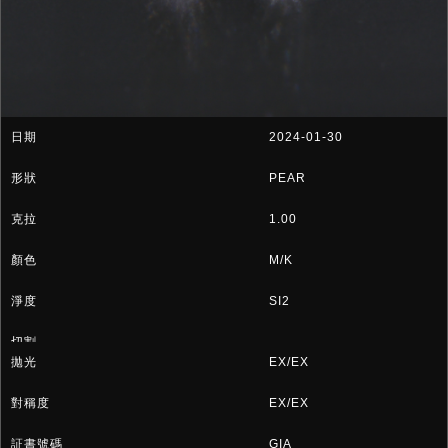
2024-01-30
PEAR
1.00
M/K
SI2
EX/EX
EX/EX
GIA