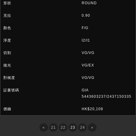
ROUND
0.90
F/G
I2/I1
VG/VG
VG/EX
VG/VG
GIA
5443603237/2437150335
HK$20,108
«
21
22
23
24
»