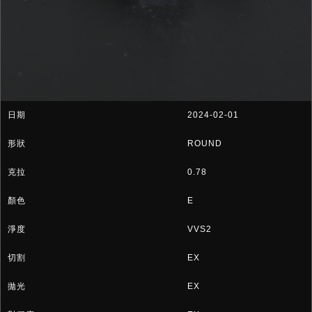
2024-02-01
ROUND
0.78
E
VVS2
EX
EX