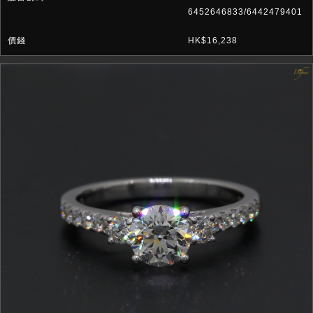
6452646833/6442479401
HK$16,238