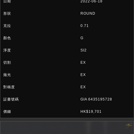
2022-06-18
ROUND
0.71
G
SI2
EX
EX
EX
GIA 6435195728
HK$19,701