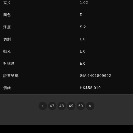
1.02
D
SI2
EX
EX
EX
GIA 6401809692
HK$58,010
«
47
48
49
50
»