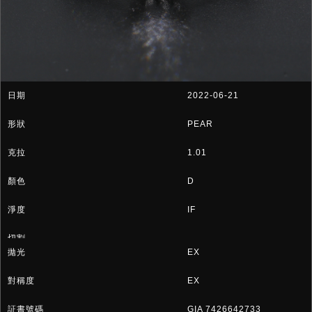
2022-06-21
PEAR
1.01
D
IF
EX
EX
GIA 7426642733