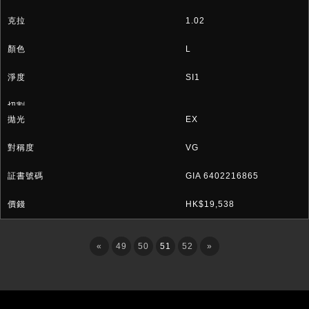
1.02
L
SI1
EX
VG
GIA 6402216865
HK$19,538
«
49
50
51
52
»