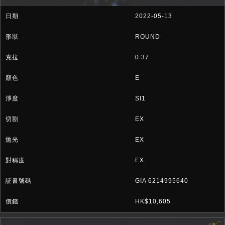
2022-05-13
ROUND
0.37
E
SI1
EX
EX
EX
GIA 6214995640
HK$10,605