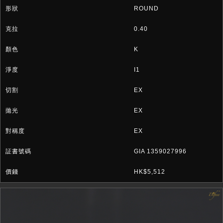
ROUND
0.40
K
I1
EX
EX
EX
GIA 1359027996
HK$5,512