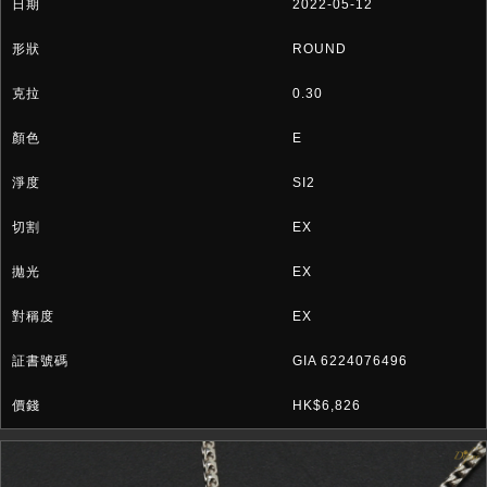
2022-05-12
ROUND
0.30
E
SI2
EX
EX
EX
GIA 6224076496
HK$6,826