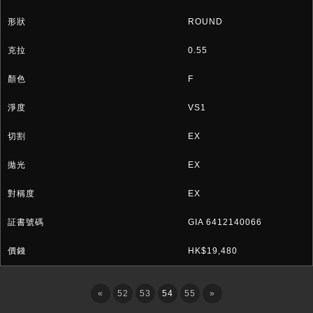
ROUND
0.55
F
VS1
EX
EX
EX
GIA 6412140066
HK$19,480
«
52
53
54
55
»