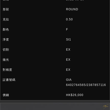
ROUND
0.50
F
SI1
EX
EX
EX
GIA
6402764565/2387857116
HK$26,000