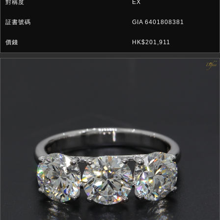
EX
GIA 6401808381
HK$201,911