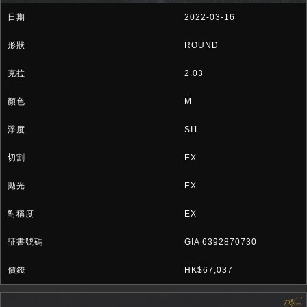
2022-03-16
ROUND
2.03
M
SI1
EX
EX
EX
GIA 6392870730
HK$67,037