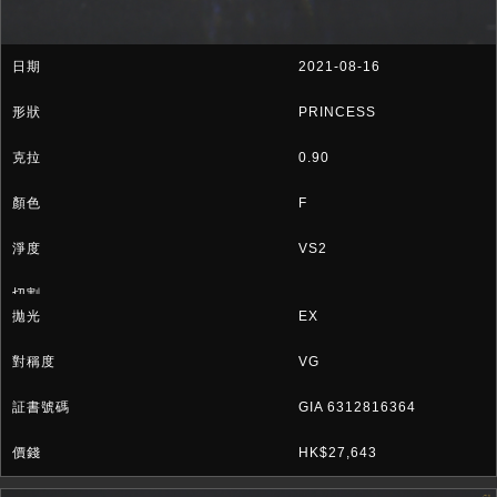
2021-08-16
PRINCESS
0.90
F
VS2
EX
VG
GIA 6312816364
HK$27,643