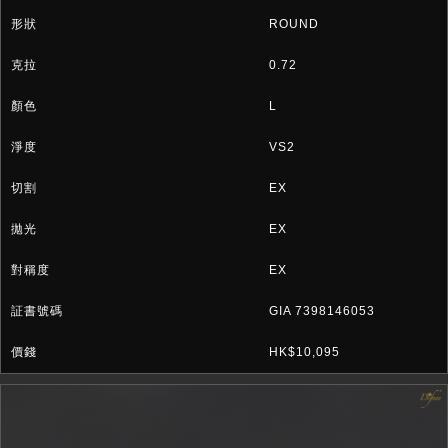
ROUND
0.72
L
VS2
EX
EX
EX
GIA 7398146053
HK$10,095