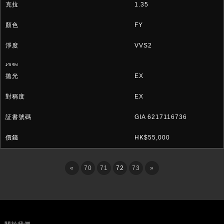
1.35
FY
VVS2
EX
EX
GIA 6217116736
HK$55,000
«
70
71
72
73
»