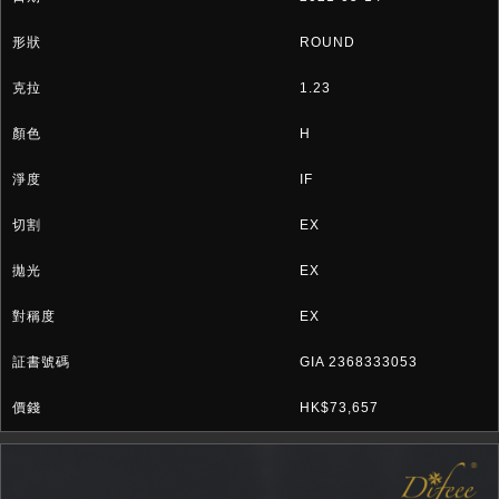
ROUND
1.23
H
IF
EX
EX
EX
GIA 2368333053
HK$73,657