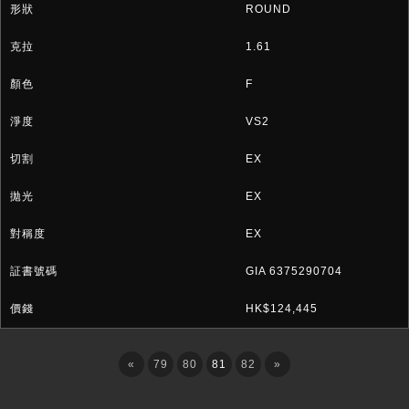
ROUND
1.61
F
VS2
EX
EX
EX
GIA 6375290704
HK$124,445
«
79
80
81
82
»