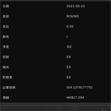
2021-05-15
ROUND
0.50
I
SI2
EX
EX
EX
GIA 1379177791
HK$17,094