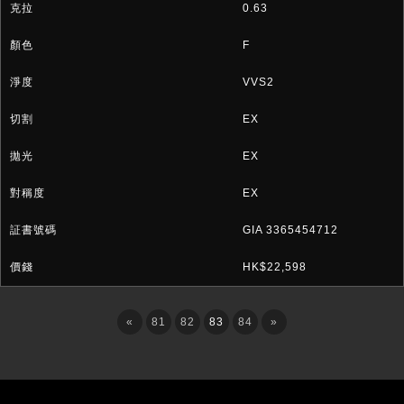
0.63
F
VVS2
EX
EX
EX
GIA 3365454712
HK$22,598
«
81
82
83
84
»