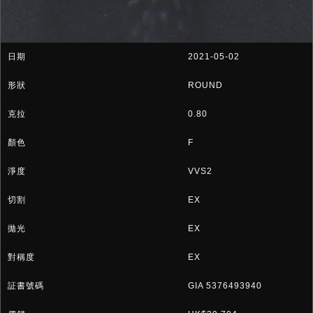
2021-05-02
ROUND
0.80
F
VVS2
EX
EX
EX
GIA 5376493940