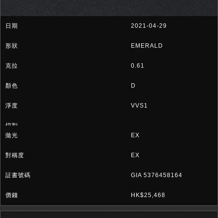
2021-04-29
EMERALD
0.61
D
VVS1
EX
EX
GIA 5376458164
HK$25,468