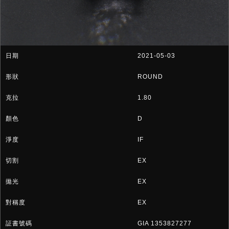
2021-05-03
ROUND
1.80
D
IF
EX
EX
EX
GIA 1353827277