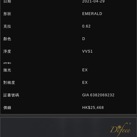
2021-04-29
EMERALD
0.62
D
VVS1
EX
EX
GIA 6382069232
HK$25,468