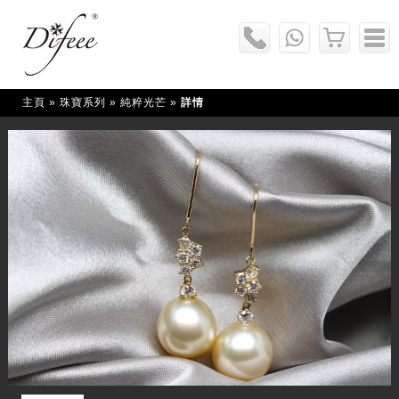
主頁
» 珠寶系列 »
純粹光芒
»
詳情