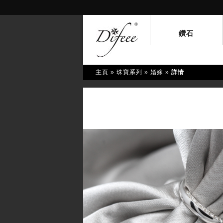
鑽石
主頁
» 珠寶系列 »
婚嫁
»
詳情