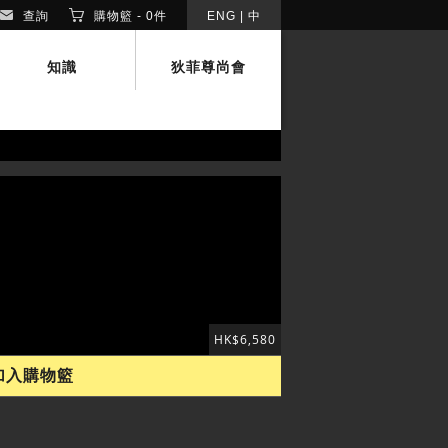
查詢
購物籃 -
0
件
ENG
|
中
知識
狄菲尊尚會
HK$6,580
加入購物籃