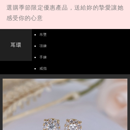
選購季節限定優惠產品，送給妳的摯愛讓她
感受你的心意
吊墜
耳環
項鍊
手鍊
戒指