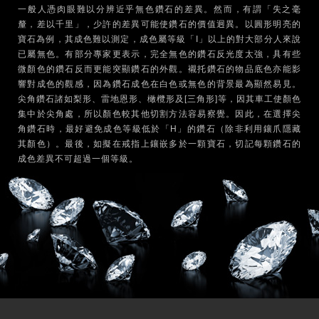
一般人憑肉眼難以分辨近乎無色鑽石的差異。然而，有謂「失之毫
釐，差以千里」，少許的差異可能使鑽石的價值迥異。以圓形明亮的
寶石為例，其成色難以測定，成色屬等級「I」以上的對大部分人來說
已屬無色。有部分專家更表示，完全無色的鑽石反光度太強，具有些
微顏色的鑽石反而更能突顯鑽石的外觀。襯托鑽石的物品底色亦能影
響對成色的觀感，因為鑽石成色在白色或無色的背景最為顯然易見。
尖角鑽石諸如梨形、雷地恩形、橄欖形及[三角形]等，因其車工使顏色
集中於尖角處，所以顏色較其他切割方法容易察覺。因此，在選擇尖
角鑽石時，最好避免成色等級低於「H」的鑽石（除非利用鑲爪隱藏
其顏色）。最後，如擬在戒指上鑲嵌多於一顆寶石，切記每顆鑽石的
成色差異不可超過一個等級。