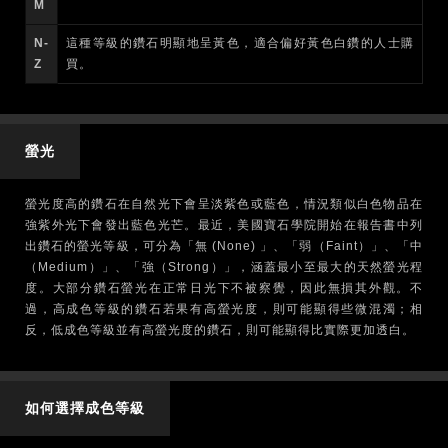
M
N-
這種等級的鑽石明顯地呈黃色，適合偏好黃色白鑽的人士購
Z
買。
螢光
螢光度高的鑽石在自然光下會呈淡紫色或藍色，情況類似白色物品在
強紫外光下會發出藍色光芒。最近，美國寶石學院開始在報告書中列
出鑽石的螢光等級，可分為「無 (None) 」、「弱（Faint）」、「中
（Medium）」、「強（Strong）」，涵蓋最小至最大的天然螢光程
度。大部分鑽石螢光在正常日光下不被察覺，因此無損其外觀。不
過，高成色等級的鑽石若果有高螢光度，則可能顯得些微混濁；相
反，低成色等級並有高螢光度的鑽石，則可能顯得比實際更加透白。
如何選擇成色等級