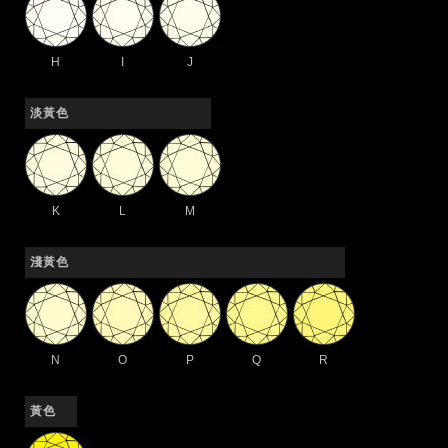
H
I
J
淡黃色
K
L
M
淺黃色
N
O
P
Q
R
黃色