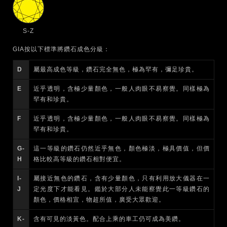
S-Z
GIA按以下標準將鑽石成色分級：
D
屬最高成色等級，鑽石完全無色，極為罕有，彌足珍貴。
E
近乎透明，含極少量顏色，一般人肉眼不易察覺。同樣極為
罕有和珍貴。
F
近乎透明，含極少量顏色，一般人肉眼不易察覺。同樣極為
罕有和珍貴。
G-
這一等級的鑽石仍然近乎無色，顏色極淡，極具價值，但價
H
格比較高等級的鑽石相對便宜。
I-
屬接近無色的鑽石，含有少量顏色，只有利用放大儀器在一
J
定光度下才能看見。鑑於大部分人未能察覺此一等級鑽石的
顏色，價格相宜，物超所值，廣受大眾歡迎。
K-
含有可見的淡黃色。配合上乘的車工仍可成為美鑽。