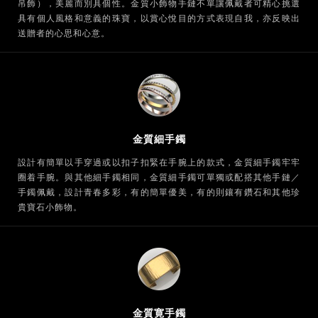
吊飾），美麗而別具個性。金質小飾物手鏈不單讓佩戴者可精心挑選
具有個人風格和意義的珠寶，以賞心悅目的方式表現自我，亦反映出
送贈者的心思和心意。
金質細手鐲
設計有簡單以手穿過或以扣子扣緊在手腕上的款式，金質細手鐲牢牢
圈着手腕。與其他細手鐲相同，金質細手鐲可單獨或配搭其他手鏈／
手鐲佩戴，設計青春多彩，有的簡單優美，有的則鑲有鑽石和其他珍
貴寶石小飾物。
金質寛手鐲