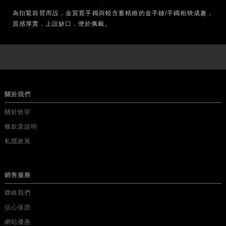
為扣緊前臂而設，金質寛手鐲與較含蓄精緻的金手鏈/手鐲相映成趣，
質感厚實，上設缺口，便於佩戴。
關於我們
關於狄菲
條款及說明
私隱政策
銷售服務
聯絡我們
信心保證
網站優惠