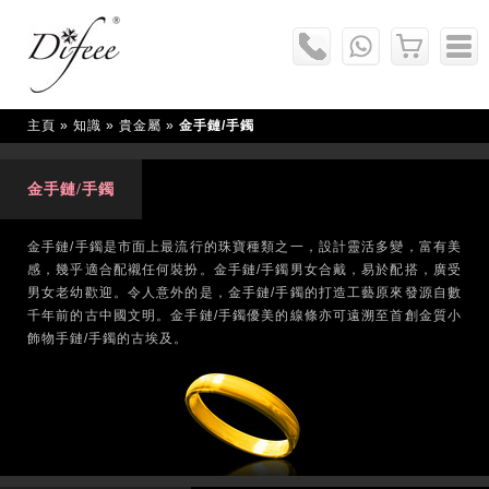
主頁
» 知識 »
貴金屬
»
金手鏈/手鐲
金手鏈/手鐲
金手鏈/手鐲是市面上最流行的珠寶種類之一，設計靈活多變，富有美
感，幾乎適合配襯任何裝扮。金手鏈/手鐲男女合戴，易於配搭，廣受
男女老幼歡迎。令人意外的是，金手鏈/手鐲的打造工藝原來發源自數
千年前的古中國文明。金手鏈/手鐲優美的線條亦可遠溯至首創金質小
飾物手鏈/手鐲的古埃及。