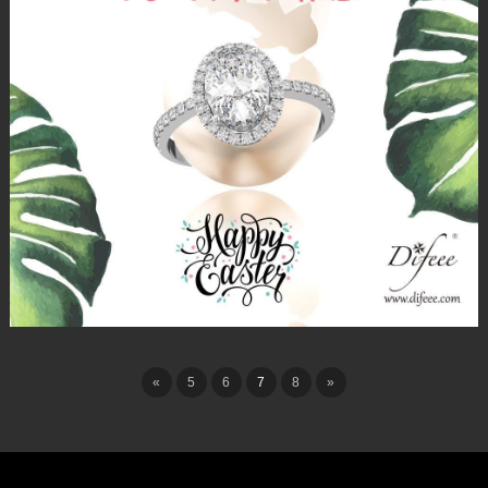
«
5
6
7
8
»