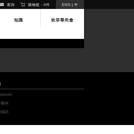
查詢
購物籃 -
0
件
ENG
|
中
知識
狄菲尊尚會
體
cebook
菲動向
體採訪