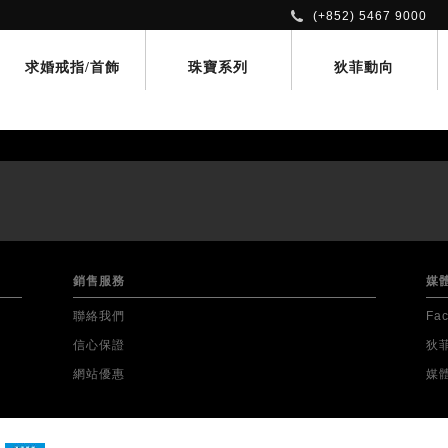
(+852) 5467 9000
求婚戒指/首飾
珠寶系列
狄菲動向
銷售服務
媒
聯絡我們
Fa
信心保證
狄
網站優惠
媒