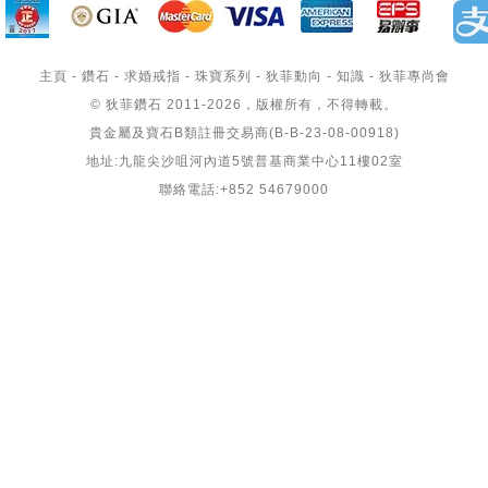
主頁
-
鑽石
-
求婚戒指
-
珠寶系列
-
狄菲動向
-
知識
-
狄菲專尚會
© 狄菲鑽石 2011-2026，版權所有，不得轉載。
貴金屬及寶石B類註冊交易商(B-B-23-08-00918)
地址:九龍尖沙咀河內道5號普基商業中心11樓02室
聯絡電話:+852 54679000