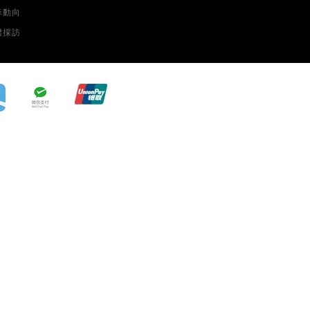
菲動向
體採訪