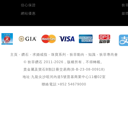
信心保證
狄
網站優惠
媒
主頁
-
鑽石
-
求婚戒指
-
珠寶系列
-
狄菲動向
-
知識
-
狄菲專尚會
© 狄菲鑽石 2011-2026，版權所有，不得轉載。
貴金屬及寶石B類註冊交易商(B-B-23-08-00918)
地址:九龍尖沙咀河內道5號普基商業中心11樓02室
聯絡電話:+852 54679000