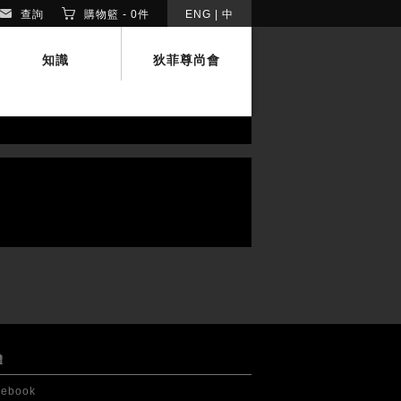
查詢
購物籃 -
0
件
ENG
|
中
知識
狄菲尊尚會
體
cebook