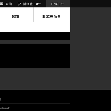
查詢
購物籃 -
0
件
ENG
|
中
知識
狄菲尊尚會
體
cebook