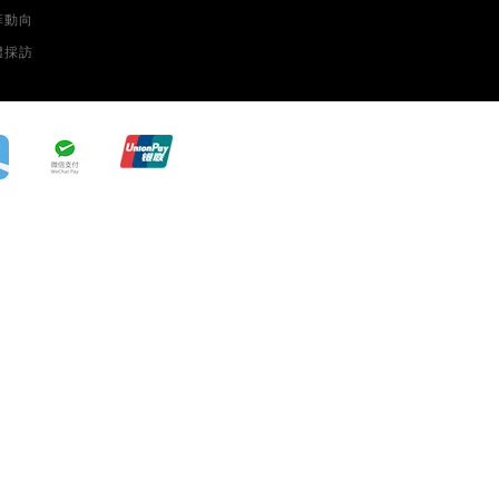
菲動向
體採訪