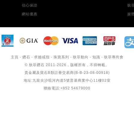
信心保證
狄
網站優惠
媒
主頁
-
鑽石
-
求婚戒指
-
珠寶系列
-
狄菲動向
-
知識
-
狄菲專尚會
© 狄菲鑽石 2011-2026，版權所有，不得轉載。
貴金屬及寶石B類註冊交易商(B-B-23-08-00918)
地址:九龍尖沙咀河內道5號普基商業中心11樓02室
聯絡電話:+852 54679000