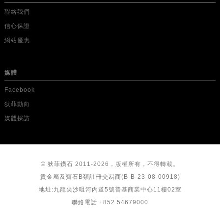
聯絡我們
信心保證
網站優惠
媒體
Facebook
狄菲動向
媒體採訪
© 狄菲鑽石 2011-2026，版權所有，不得轉載。
貴金屬及寶石B類註冊交易商(B-B-23-08-00918)
地址:九龍尖沙咀河內道5號普基商業中心11樓02室
聯絡電話:+852 54679000