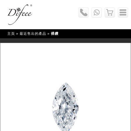
主頁
» 最近售出的產品 »
裸鑽