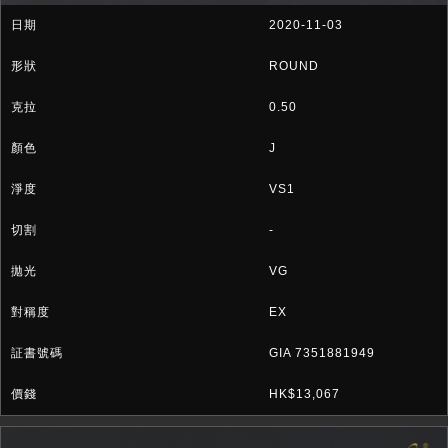
2020-11-03
ROUND
0.50
J
VS1
-
VG
EX
GIA 7351881949
HK$13,067