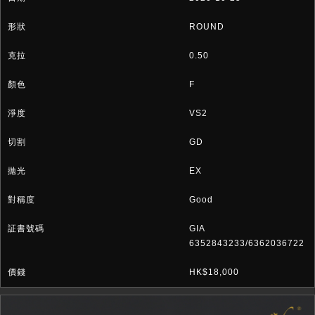
ROUND
0.50
F
VS2
GD
EX
Good
GIA
6352843233/6362036722
HK$18,000