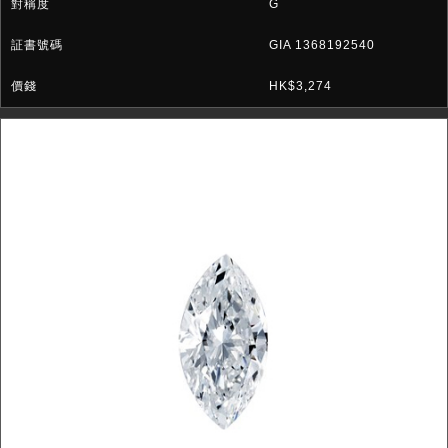
G
GIA 1368192540
HK$3,274