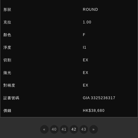
ROUND
1.00
F
I1
EX
EX
EX
GIA 3325236317
HK$38,680
«
40
41
42
43
»